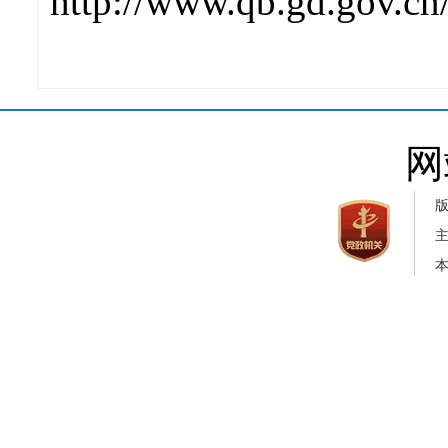
http://www.qb.gd.gov.cn
网
本