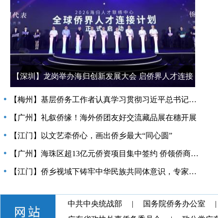
【深圳】龙岗举办海归创新发展大会 启侨界人才连接
计划
【梅州】基层侨务工作者认真学习贯彻习近平总书记关于侨务工作重要指示精神
【广州】礼叙侨缘！海外侨团友好交流藏品展在穗开展
【江门】以文艺牵侨心，画出侨乡最大“同心圆”
【广州】海珠区超13亿元侨资项目集中签约 侨领侨商变身投资海珠推荐官
【江门】侨乡视域下铸牢中华民族共同体意识，专家学者献“金点子”
【汕头】汕头全方位推进侨批档案保护传承利用工作
中共中央统战部
|
国务院侨务办公室