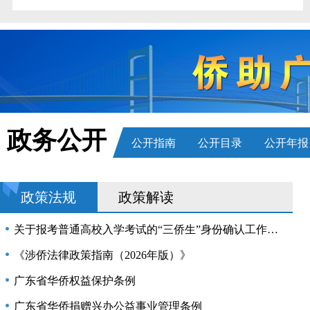
习近平总书记重要指示激励海内外中华儿女团结奋斗
学习新语丨总书记心系侨务工作
黄坤明到省“百千万工程”指挥办调研 锚定目标乘势而上 推动“百千万工程”实施提质增效再上台阶 林克庆参加
孟凡利主持召开省政府党组会议、常务会议强调 认真学习贯彻习近平总书记重要讲话重要指示精神 切实做好下半年经济工作和人工智能、安全生产、防灾减灾等工作
图解：孟凡利主持召开省政府党组会议、常务会议强调 认真学习贯彻习近平总书记重要讲话重要指示精神 切实做好下半年经济工作和人工智能、安全生产、防灾减灾等工作
政务公开
公开指南
公开目录
公开年报
要把基础教育工作作为广东民生大事和重大课题抓紧抓实
李强主持召开国务院常务会议 学习贯彻习近平总书记关于上半年经济形势和做好下半年经济工作的重要讲话精神
政策法规
政策解读
广东省领导慰问驻粤部队官兵
省十四届人大常委会第二十六次会议闭幕 黄楚平出席会议并讲话
关于报考普通高校入学考试的“三侨生”身份确认工作规定
省委常委会召开会议 认真学习贯彻习近平总书记重要讲话重要指示和中央有关会议精神 研究进一步做好我省下半年经济工作和基础教育工作 黄坤明主持会议
《涉侨法律政策指南（2026年版）》
张国智会见新西兰客人
广东省华侨权益保护条例
唐屹峰同志任广东省委委员、常委
广东省华侨捐赠兴办公益事业管理条例