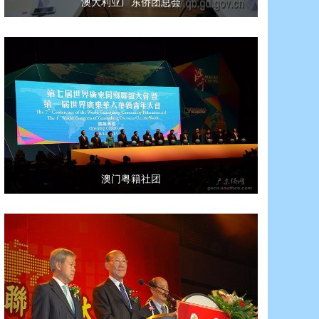
澳大利亚广东侨团总会
澳门粤籍社团