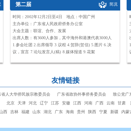
第二届
况
简况
时间：2002年12月2日至4日 地点：中国广州
主办单位：广东省人民政府侨务办公室
大会主题：联谊、合作、发展
出席人数：有3600人参加，其中海外和港澳代表3000人
1.参会社团 2.出席领导 3.议程 4.贺辞(贺信) 5.图片 6.决
议，宣言 7.论坛发言人(稿) 8.媒体报道 9.花絮
友情链接
东省人大华侨民族宗教委员会
广东省政协外事侨务委员会
致公党广
北京
天津
河北
辽宁
江苏
安徽
江西
河南
广西
云南
甘肃
山西
吉林
福建
山东
湖北
广东
海南
贵州
陕西
宁夏
新疆
内蒙