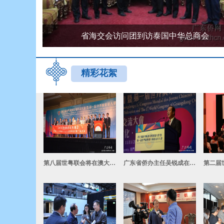
二千粤籍乡贤聚泰国 ，第六届“世粤联会”开
精彩花絮
第八届世粤联会将在澳大利亚悉尼举办
广东省侨办主任吴锐成在世粤联会上发布粤侨精神