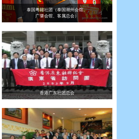
泰国粤籍社团（泰国潮州会馆、
广肇会馆、客属总会）
香港广东社团总会