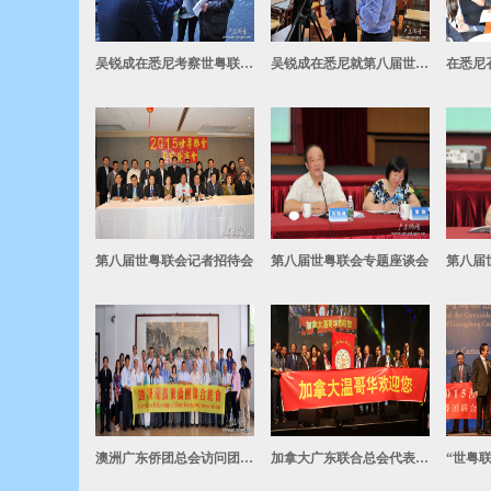
吴锐成在悉尼考察世粤联会场地
吴锐成在悉尼就第八届世粤联会接受媒体采访
第八届世粤联会记者招待会
第八届世粤联会专题座谈会
第八届
澳洲广东侨团总会访问团拜访广东省侨办
加拿大广东联合总会代表接过“世粤联会”会旗