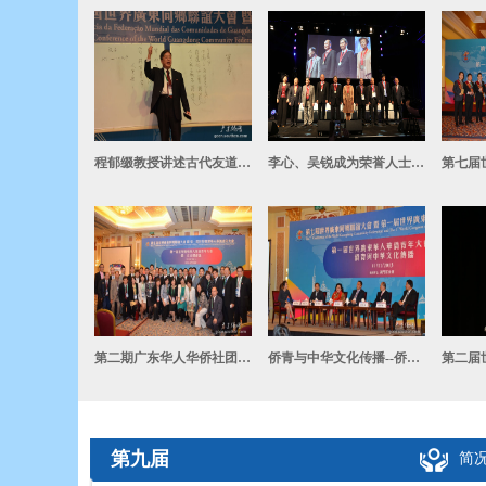
程郁缀教授讲述古代友道与现代交往
李心、吴锐成为荣誉人士颁授奖章
第二期广东华人华侨社团负责人研习班学员出席侨青大会
侨青与中华文化传播--侨青论坛
第九届
简