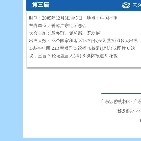
第三届
简
时间：2005年12月3日至5日 地点：中国香港
主办单位：香港广东社团总会
大会主题：叙乡谊、促和谐、谋发展
出席人数：36个国家和地区157个代表团共2000多人出席
1.参会社团 2.出席领导 3.议程 4.贺辞(贺信) 5.图片 6.决
议，宣言 7.论坛发言人(稿) 8.媒体报道 9.花絮
广东涉侨机构>>
广
省级侨办 >>