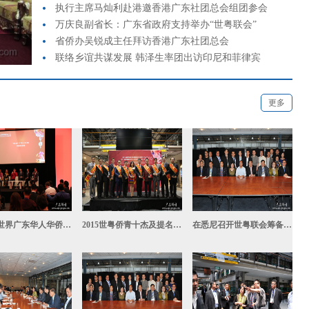
执行主席马灿利赴港邀香港广东社团总会组团参会
万庆良副省长：广东省政府支持举办“世粤联会”
省侨办吴锐成主任拜访香港广东社团总会
幕
联络乡谊共谋发展 韩泽生率团出访印尼和菲律宾
更多
第二届世界广东华人华侨青年大会世粤侨青论坛
2015世粤侨青十杰及提名奖获得者合影
在悉尼召开世粤联会筹备工作会议