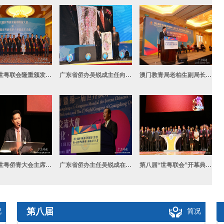
第七届世粤联会隆重颁发&quot;2013世界广东侨青十杰&quot;
广东省侨办吴锐成主任向大会致送纪念品
澳门教青局老柏生副局长在侨青大会上致辞
第二届世粤侨青大会主席陈少伟致辞
广东省侨办主任吴锐成在世粤联会上发布粤侨精神
第八届“世粤联会”开幕典礼亮灯仪式
第八届
况
简况