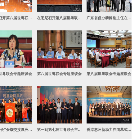
在悉尼召开第八届世粤联会第一次常务理事会
在悉尼召开第八届世粤联会第一次常务理事会
广东省侨办黎静副主任在悉尼考察场地
世粤联会专题座谈会
第八届世粤联会专题座谈会
第八届世粤联会专题座谈会
“世粤联会”会旗交接澳洲再会
第一到第七届世粤联会主办方手牵手心连心！
香港惠州新动力在闭幕式现场演唱获金奖会歌