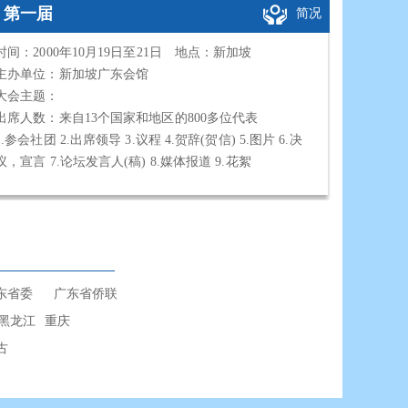
第一届
简况
时间：2000年10月19日至21日 地点：新加坡
主办单位：新加坡广东会馆
大会主题：
出席人数：来自13个国家和地区的800多位代表
1.参会社团 2.出席领导 3.议程 4.贺辞(贺信) 5.图片 6.决
议，宣言 7.论坛发言人(稿) 8.媒体报道 9.花絮
东省委
广东省侨联
黑龙江
重庆
古