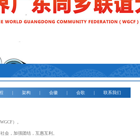
程
|
架构
|
会徽
|
会歌
|
联系我们
on（WGCF）。
务社会，加强团结，互惠互利。