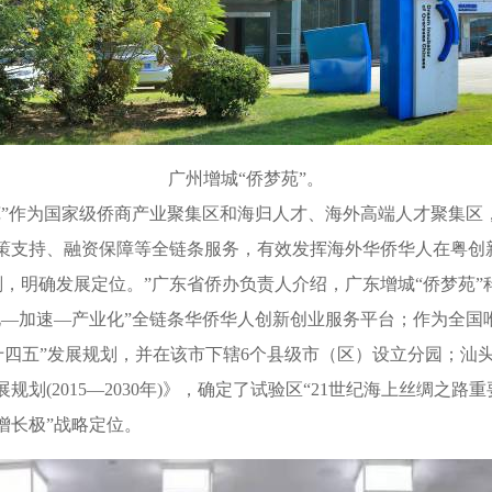
广州增城“侨梦苑”。
作为国家级侨商产业聚集区和海归人才、海外高端人才聚集区
策支持、融资保障等全链条服务，有效发挥海外华侨华人在粤创
明确发展定位。”广东省侨办负责人介绍，广东增城“侨梦苑”科学
孵化—加速—产业化”全链条华侨华人创新创业服务平台；作为全
“十四五”发展规划，并在该市下辖6个县级市（区）设立分园；汕
划(2015—2030年)》，确定了试验区“21世纪海上丝绸之
增长极”战略定位。