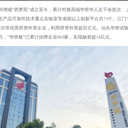
“侨梦苑”成立至今，累计对接高端华侨华人近千余批次、上万
息产品可靠性技术重点实验室等省级以上创新平台共73个。江门
韦尔等优质侨资外资企业，利用侨资外资超百亿元。汕头华侨试验区
1月，“华侨板”已累计挂牌企业663家，实现融资超14亿元。