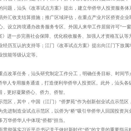
题，汕头《改革试点方案》提出，建立华侨华人投资服务体系
易外汇收支结算措施；推广区域评估，在重点产业片区侨资企业取
心、设立跨境通办政务服务专区、外国人来华工作居留许可“一窗
》进一步完善社会保障、优化税收服务、加强人才资格互认等
业经历互认的支持等；江门《改革试点方案》提出向江门下放属地
业技能等级认定等。
点改革任务，汕头研究制定工作分工，明确任务目标、时间节
华侨华人专用服务通道，打造便利华侨华人投资区。此外，汕头各
围，更好凝聚侨心、侨力、侨智。
区，其中，中国（江门）“侨梦苑”作为创新创业试点示范区
先进制造业试点示范区，以侨为“桥”吸引华侨华人回国投资兴
多万华侨华人中体现“侨都”担当。
彻落实习近平总书记关于做好新时代“侨”的文章的重要指示