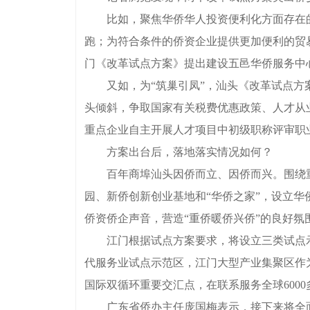
比如，聚焦华侨华人投资便利化方面存在的问
跑；为符合条件的侨资企业提供更加便利的贸
门《改革试点方案》提出建设五邑华侨服务中
又如，为“筑巢引凤”，汕头《改革试点方案
头倾斜，争取国家有关税费优惠政策、人才从
重点企业自主开展人才项目中初级职称评审职
方案出台后，落地落实情况如何？
百年商埠汕头因侨而立、因侨而兴。围绕重
园、新侨创新创业基地和“华侨之家”，设立
侨资侨企声音，营造“重侨暖侨兴侨”的良好氛
江门根据试点方案要求，将设立三类试点示范
代服务业试点示范区，江门大型产业集聚区作为
国际双循环重要交汇点，在联系服务全球6000
广东省侨办主任庞国梅表示，接下来将全面贯