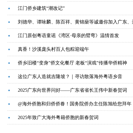
江门侨乡建筑“潮改记”
刘德华、谭咏麟、陈百祥、黄锦燊等诚邀你加入广东、
江门原创粤语童谣《湾区·母亲的臂弯》温情首发
真香！沙溪庞头村百人包粽迎端午
侨乡旧楼“变身”侨文化餐厅 老板“演戏”传播华侨精神
这位广东人造就吉隆坡？｜寻访散落海外粤语乡音
2025广东向世界问好——广东省省长王伟中新春贺词
@海外侨胞和归侨侨眷！国务院侨办主任陈旭给您拜年
2025年致广大海外粤籍侨胞的新春贺词