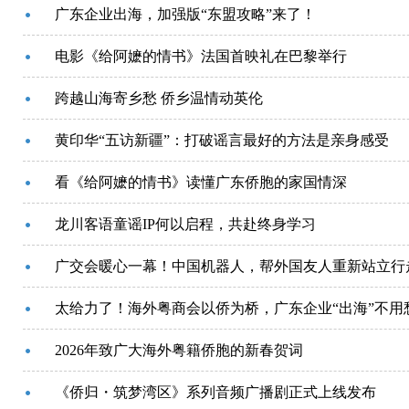
广东企业出海，加强版“东盟攻略”来了！
电影《给阿嬷的情书》法国首映礼在巴黎举行
跨越山海寄乡愁 侨乡温情动英伦
黄印华“五访新疆”：打破谣言最好的方法是亲身感受
看《给阿嬷的情书》读懂广东侨胞的家国情深
龙川客语童谣IP何以启程，共赴终身学习
广交会暖心一幕！中国机器人，帮外国友人重新站立行
太给力了！海外粤商会以侨为桥，广东企业“出海”不用
2026年致广大海外粤籍侨胞的新春贺词
《侨归・筑梦湾区》系列音频广播剧正式上线发布