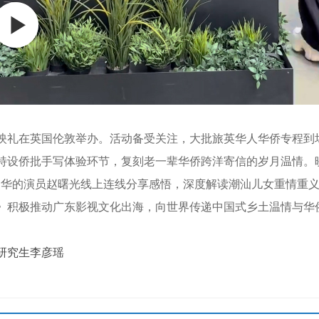
礼在英国伦敦举办。活动备受关注，大批旅英华人华侨专程到
设侨批手写体验环节，复刻老一辈华侨跨洋寄信的岁月温情。映
泽华的演员赵曙光线上连线分享感悟，深度解读潮汕儿女重情重
积极推动广东影视文化出海，向世界传递中国式乡土温情与华
研究生李彦瑶