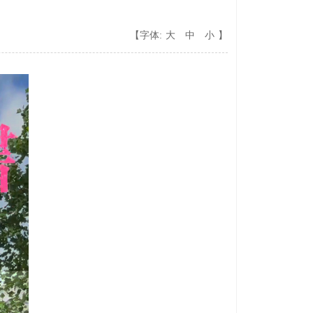
【字体:
大
中
小
】