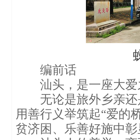
蚁光
编前话
汕头，是一座大爱
无论是旅外乡亲还是
用善行义举筑起“爱的桥
贫济困、乐善好施中彰