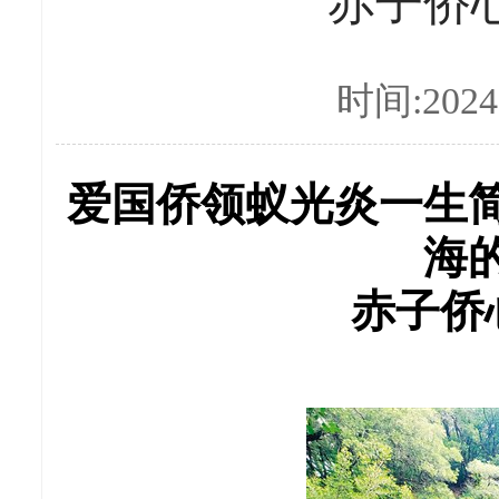
赤子侨
时间:2024-
爱国侨领蚁光炎一生
海
赤子侨