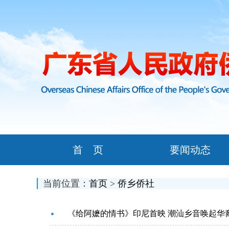
首 页
要闻动态
当前位置：
首页
>
侨乡侨社
《给阿嬷的情书》印尼首映 潮汕乡音唤起华