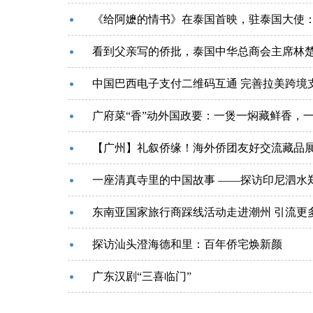
《给阿嬷的情书》在泰国首映，驻泰国大使
看到父亲写的侨批，泰国中华总商会主席林
中国巴西电子支付二维码互通 完善拉美跨境
广府菜“香”动外国政要：一煲一焖藏鲜香，
【广州】礼叙侨缘！海外侨团友好交流藏品
一座清真寺里的中国故事 ——探访印尼泗水
东南亚国家旅行商踩线活动走进潮州 引流更
探访汕头澄海德和里：百年侨宅焕新颜
广东汉剧“三喜临门”