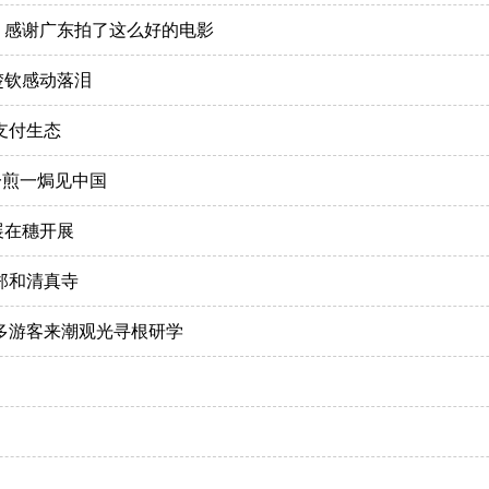
：感谢广东拍了这么好的电影
楚钦感动落泪
支付生态
一煎一焗见中国
展在穗开展
郑和清真寺
多游客来潮观光寻根研学