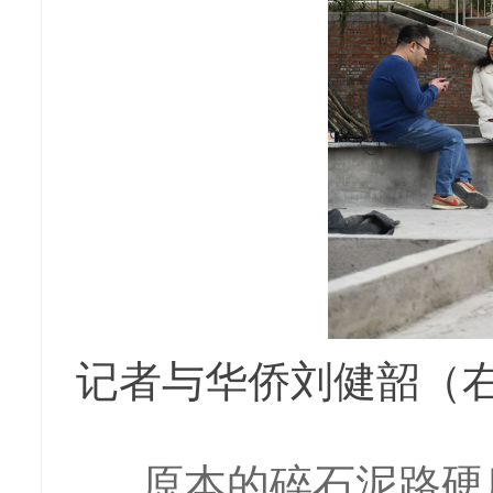
记者与华侨刘健韶（
原本的碎石泥路硬底