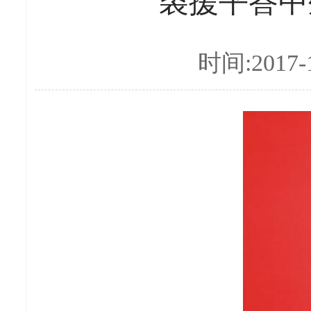
裘援平答中
时间:2017-1