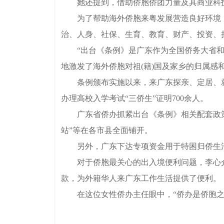
她还提到，借助侨胞侨团力量及其商业科技网
为了帮助海外侨胞来粤发展营造良好环境，
治、人身、社保、生育、教育、财产、投资、
“出台《条例》是广东作为全国侨务大省和改
地激发了海外侨胞对祖(籍)国及家乡的归属感
条例颁布实施以来，来广东探亲、定居、就业等的侨
办理高校入学考试“三侨生”证明700余人。
广东省侨办抓紧出台《条例》相关配套政策的
站”等在各市县全面铺开。
另外，广东下达专项资金用于特困归侨生活
对于侨胞最关心的出入境便利问题，李心介绍
款，为外籍华人来广东工作生活提供了便利。
在这位女性侨办主任眼中，“侨办是侨胞之家