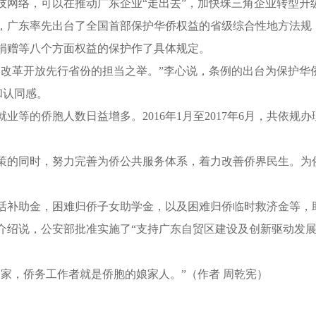
络，可以在推动广东企业“走出去”，加快珠三角企业转型升
广东率先出台了全国首部保护华侨权益的省级综合性地方法规
捐赠等八个方面权益的保护作了具体规定。
革开放先行省份的担当之举。”李心说，条例的出台为保护华
和认同感。
胞人数日益增多。2016年1月至2017年6月，共依规办理华侨
同时，努力完善为侨公共服务体系，着力改善侨界民生。为侨服
补助金，困难归侨子女助学金，以及困难归侨临时救济金等，
说，公安部批准实施了“支持广东自贸区建设及创新驱动发展1
，侨务工作者就是侨胞的娘家人。”（作者 周乾宪）