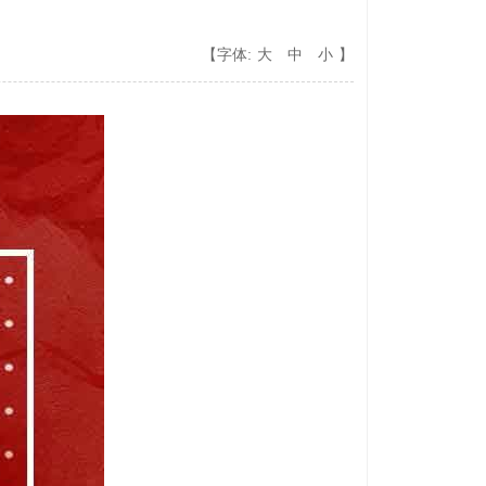
【字体:
大
中
小
】