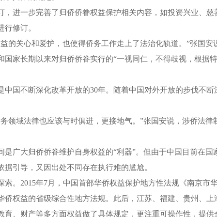
，进一步完善了归侨侨眷权益保护相关内容，如投资兴业、慈善捐
进行修订。
的关心和爱护，也使得侨务工作走上了法治化轨道。”张国安
国家长期以来对归侨侨眷实行的“一视同仁，不得歧视，根据特点
中国不断深化改革开放的30年。随着中国对外开放的步伐不断
领域法律也应该与时俱进，更接地气。”张国安说，涉侨法律
是广大归侨侨眷维护自身权益的“利器”。但由于中国目前在国
依据引导，又因出处不同存在执行难的尴尬。
。2015年7月，中国首部华侨权益保护地方性法规《南京市华
华侨权益的省级综合性地方法规。此后，江苏、福建、贵州、上
教育、财产等多方面权益做了具体规定，更注重可操作性，提供全