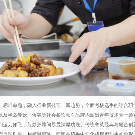
标准命题，融入行业新技艺、新趋势，全面考核选手的综合职
，以及半岛餐饮、侨美等社会餐饮领军品牌均派出青年技术骨干参
运刀如飞，煎炒烹炸间尽显深厚功底。传统粤菜经典与融合创
面点区则是一片精雕细琢，面团在巧手中幻化成栩栩如生的象形