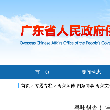
首 页
要闻动态
首页
>
专题专栏
>
粤菜师傅·四海同享 粤菜
粤味飘香！“