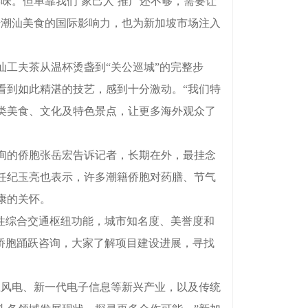
。但单靠我们‘家己人’推广还不够，需要让
升潮汕美食的国际影响力，也为新加坡市场注入
工夫茶从温杯烫盏到“关公巡城”的完整步
看到如此精湛的技艺，感到十分激动。“我们特
类美食、文化及特色景点，让更多海外观众了
询的侨胞张岳宏告诉记者，长期在外，最挂念
任纪玉亮也表示，许多潮籍侨胞对药膳、节气
康的关怀。
性综合交通枢纽功能，城市知名度、美誉度和
侨胞踊跃咨询，大家了解项目建设进展，寻找
风电、新一代电子信息等新兴产业，以及传统