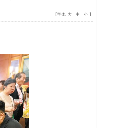
【字体:
大
中
小
】