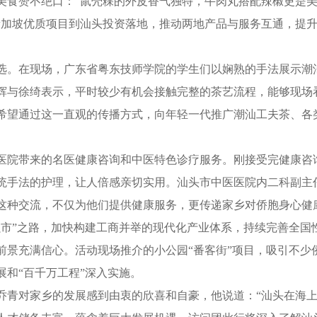
赞不绝口：“鼠壳粿的外皮香气独特，牛肉丸搭配辣椒更是美味
新加坡优质项目到汕头投资落地，推动两地产品与服务互通，提
在现场，广东省粤东技师学院的学生们以娴熟的手法展示潮汕
辉与徐绮表示，平时较少有机会接触完整的茶艺流程，能够现场
希望通过这一直观的传播方式，向年轻一代推广潮汕工夫茶、各
院带来的名医健康咨询和中医特色诊疗服务。刚接受完健康咨
统手法的护理，让人倍感亲切实用。汕头市中医医院内二科副主
这种交流，不仅为他们提供健康服务，更传递家乡对侨胞身心健
”之路，加快构建工商并举的现代化产业体系，持续完善全国
前景充满信心。活动现场推介的小公园“番客街”项目，吸引不少
和“百千万工程”深入实施。
青对家乡的发展感到由衷的欣喜和自豪，他说道：“汕头在海上