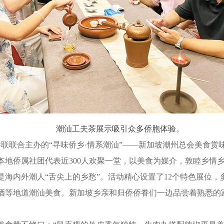
潮汕工夫茶展示吸引众多侨胞体验。
联联合主办的“寻味侨乡·情系潮汕”——新加坡潮州总会美食赏
本地侨属社团代表近300人欢聚一堂，以美食为媒介，敦睦乡情
内外潮人“舌尖上的乡愁”。活动精心设置了12个特色展位，多
酒等地道潮汕美食。新加坡乡亲和归侨侨眷们一边品尝着熟悉的