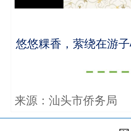
悠悠粿香，萦绕在游子
来源：
汕头市侨务局