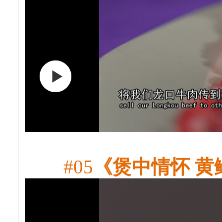
#05
《煲中情怀 