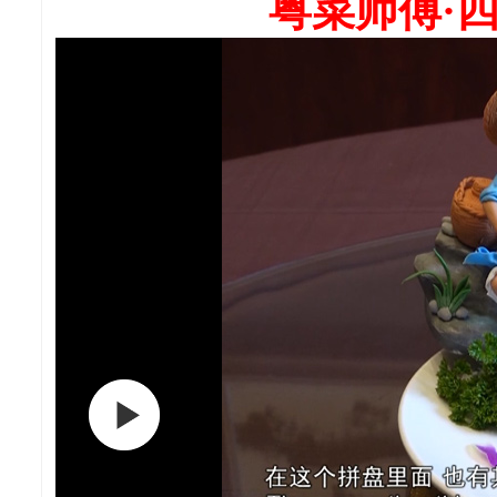
粤菜师傅·四