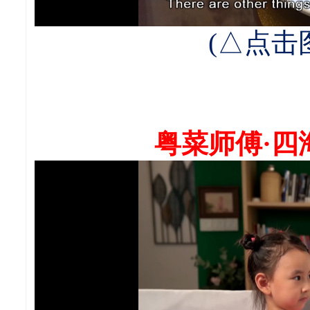
(△点击
粤菜师傅·四