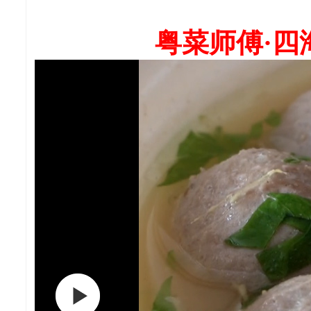
粤菜师傅·四