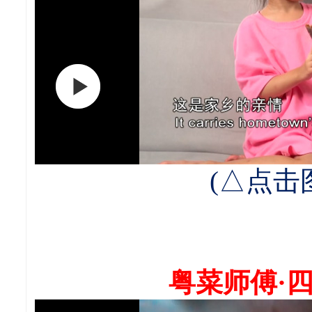
(△点击
粤菜师傅·四