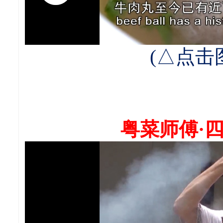
(△点
粤菜师傅·四