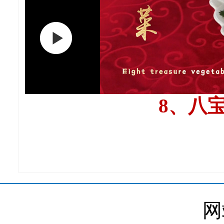
8、八
网