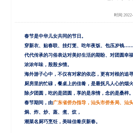
时间:2022-
春节是中华儿女共同的节日。
穿新衣、贴春联、挂灯笼、吃年夜饭、包压岁钱…
代代传承的习俗表达对美好生活的期盼、对团圆幸福
浓浓年味，殷殷乡情。
海外游子心中，不仅有对家的依恋，更有对根的追
厨房里的忙碌，餐桌上的佳肴，是最抚凡人心的烟火
除夕团圆，吃的是团圆，享的是亲情，念的是桑梓
春节期间，由
广东省侨办指导，汕头市侨务局、汕
焗、炸、炒、蒸、煮、炆，
潮菜名厨巧烹饪，美味佳肴庆新春。