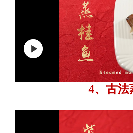
4、
古法