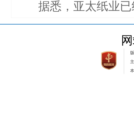
据悉，亚太纸业已经
网
本