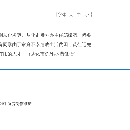
【字体:
大
中
小
】
到从化考察。从化市侨外办主任邱振添、侨务
有同学由于家庭不幸造成生活贫困，黄仕远先
有用的人才。（从化市侨外办 黄健怡）
公司 负责制作维护