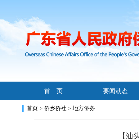
首 页
要闻动态
首页
>
侨乡侨社
>
地方侨务
【汕