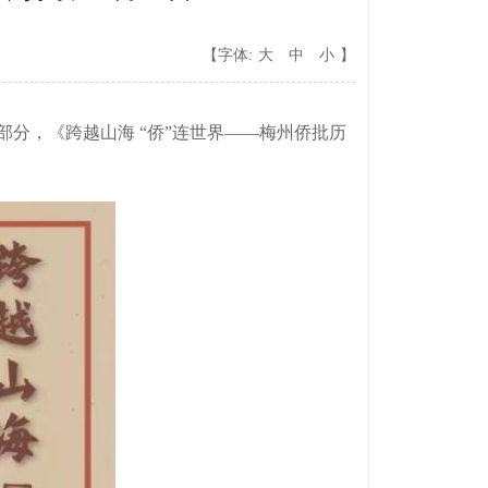
【字体:
大
中
小
】
成部分，《跨越山海 “侨”连世界——梅州侨批历