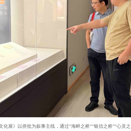
展》以侨批为叙事主线，通过“海畔之桥”“银信之桥”“心灵之桥