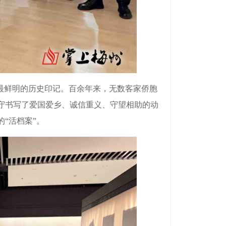
最鲜明的历史印记。百余年来，无数客家侨胞
守书写了爱国爱乡、诚信重义、守望相助的动
“活档案”。