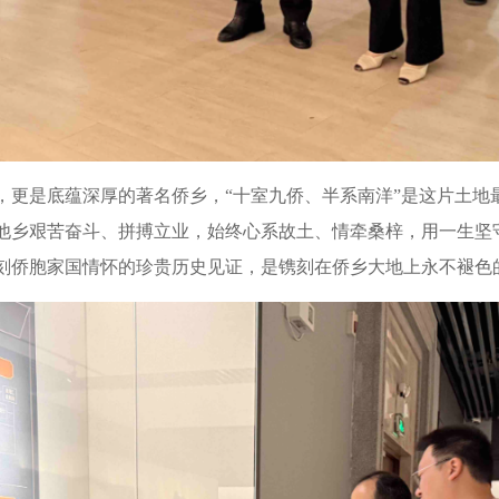
是底蕴深厚的著名侨乡，“十室九侨、半系南洋”是这片土地
他乡艰苦奋斗、拼搏立业，始终心系故土、情牵桑梓，用一生坚
刻侨胞家国情怀的珍贵历史见证，是镌刻在侨乡大地上永不褪色的