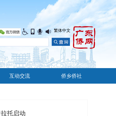
繁体中文
互动交流
侨乡侨社
普拉托启动