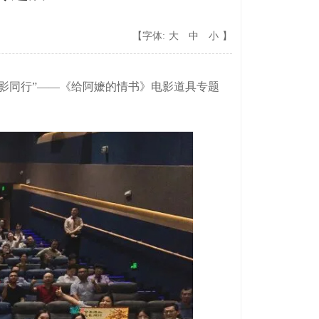
【字体:
大
中
小
】
影同行”——《给阿嬷的情书》电影道具专题