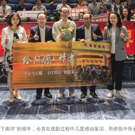
南洋”的艰辛，令其在观影过程中几度感动落泪，而侨批中所