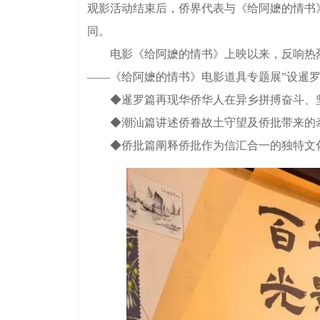
观影活动结束后，侨界代表与《给阿嬷的情书
同。
电影《给阿嬷的情书》上映以来，反响热烈。
——《给阿嬷的情书》电影道具专题展”设暹
◆暹罗篇再现华侨华人在异乡拼搏奋斗、坚
◆潮汕篇讲述侨眷故土守望及侨批带来的
◆侨批篇阐释侨批作为信汇合一的独特文化