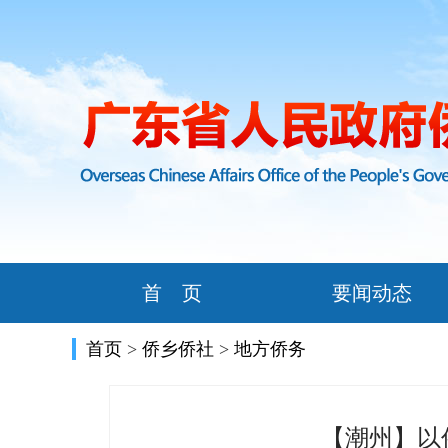
首 页
要闻动态
首页
>
侨乡侨社
>
地方侨务
【潮州】以