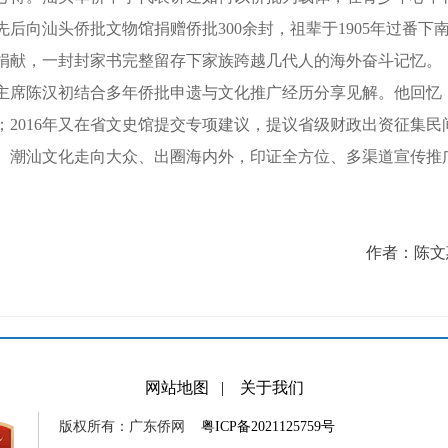
后向汕头侨批文物馆捐赠侨批300余封，祖辈于1905年过番
捐献，一封封家书完整留存下家族跨越几代人的海外奋斗记忆。
陈汉初结合多年侨批申遗与文化推广经历分享见解。他回忆，2
；2016年又在省文史馆提交专项建议，提议省级财政出资征集
、潮汕文化走向大众、出圈海内外，印证全方位、多渠道宣传推
作者：陈文惠
网站地图
|
关于我们
版权所有：广东侨网
粤ICP备2021125759号