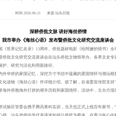
时间:2026-06-21
来源:汕头日报
深耕侨批文脉 讲好海丝侨情
我市举办《海丝心语》发布暨侨批文化研究交流座谈会
国《世界记忆名录》13周年、侨批题材电影《给阿嬷的情书》全
暨侨批文化研究交流座谈会在汕头侨批文物馆举办。各界文史专
保护、研究与活化利用新路径。
外华侨的家国记忆，深挖方寸书信中蕴藏的爱国情怀与潮汕根
文化读物《海丝心语》作详细介绍。据了解，在省委宣传部支持
录海外侨胞海外打拼的艰辛历程和家国情怀。活动中，主办方现
验区管委会携手腾讯青科实训，当天也正式上线百年家书，“侨
得。汕头华侨中学代表讲述如何以侨批为载体，在青少年心中