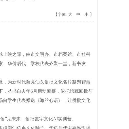
【字体:
大
中
小
】
球上映之际，由市文明办、市档案馆、市社科
家、华侨后代、学校代表齐聚一堂，新书发
脉，为新时代擦亮汕头侨批文化名片凝聚智慧
下，丛书自去年6月启动编纂，依托馆藏回批与
场向学生代表赠送《海丝心语》，让侨批文化
”见未来：侨批数字文化AI实训营。
根植潮汕侨乡文化种子。华侨后代谢嘉琳现场