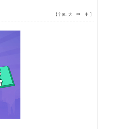
【字体:
大
中
小
】