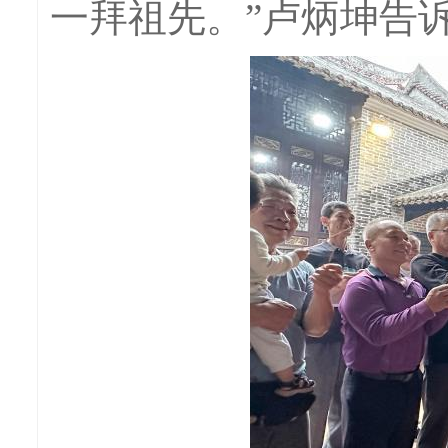
一拜祖先。”卢炳坤告