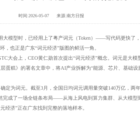
时间:2026-05-07
来源:南方日报
模型时，已经用上了粤产词元（Token）——写代码更快了
路闭环，也正是广东“词元经济”版图的鲜活一角。
GTC大会上，CEO黄仁勋首次提出“词元经济”概念。词元是大
五层蛋糕》的署名文章中，将AI产业拆解为“能源、芯片、基础
确定为词元。截至3月，全国日均词元调用量突破140万亿，两
然完成了一场全链条布局——从海上风电到算力集群、从大模型到
词元经济”正在广东找到完整的落地样本。