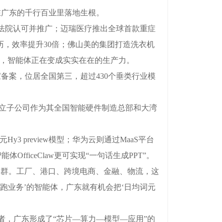
广东的千行百业里落地生根。
法院认可并推广；迈瑞医疗推出全球首款重症
历，效率提升30倍；佛山美的集团打造洗衣机
造业，智能体正在变成实实在在的生产力。
案，位居全国第三，超过430个垂类行业模
成立子公司作为其全国智能硬件制造总部和大湾
3 preview模型；华为云则通过MaaS平台
能体OfficeClaw更可实现“一句话生成PPT”。
群。工厂、港口、跨境电商、金融、物流，这
跑业务’的智能体，广东就有机会把‘日均词元
，广东形成了“芯片—算力—模型—应用”的