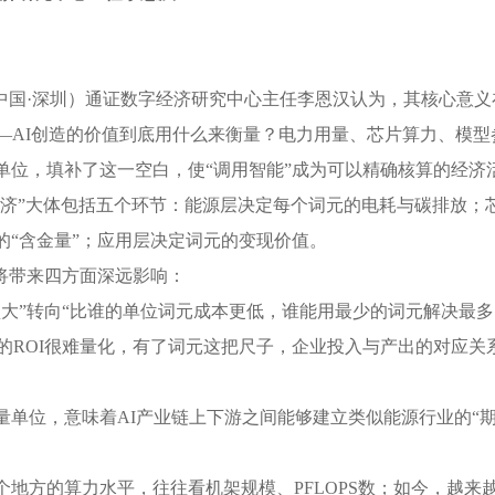
国·深圳）通证数字经济研究中心主任李恩汉认为，其核心意义
AI创造的价值到底用什么来衡量？电力用量、芯片算力、模型
单位，填补了这一空白，使“调用智能”成为可以精确核算的经济
经济”大体包括五个环节：能源层决定每个词元的电耗与碳排放；
的“含金量”；应用层决定词元的变现价值。
将带来四方面深远影响：
”转向“比谁的单位词元成本更低，谁能用最少的词元解决最多
的ROI很难量化，有了词元这把尺子，企业投入与产出的对应关
位，意味着AI产业链上下游之间能够建立类似能源行业的“期货
方的算力水平，往往看机架规模、PFLOPS数；如今，越来越