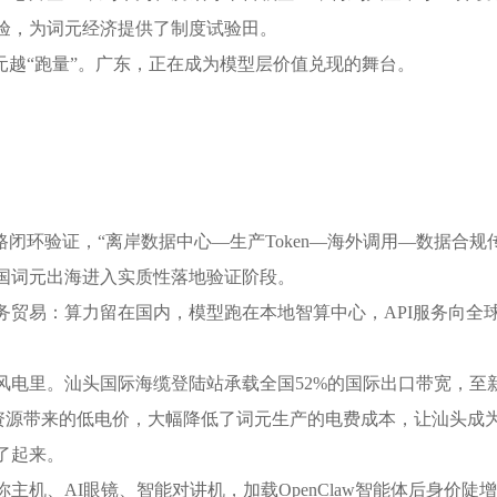
验，为词元经济提供了制度试验田。
越“跑量”。广东，正在成为模型层价值兑现的舞台。
路闭环验证，“离岸数据中心—生产Token—海外调用—数据合
国词元出海进入实质性落地验证阶段。
易：算力留在国内，模型跑在本地智算中心，API服务向全
里。汕头国际海缆登陆站承载全国52%的国际出口带宽，至新加
电资源带来的低电价，大幅降低了词元生产的电费成本，让汕头成
了起来。
、AI眼镜、智能对讲机，加载OpenClaw智能体后身价陡增