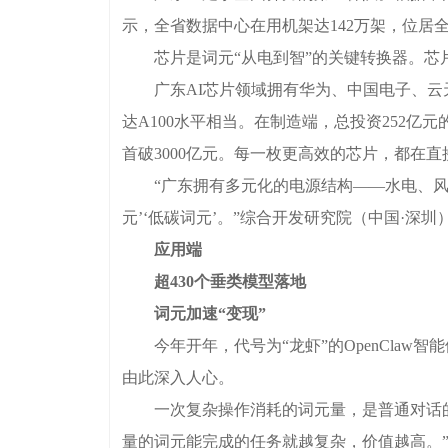
示，全省数据中心在用机架达142万架，位居
芯片是词元“从电到智”的关键转换器。芯片
广东AI芯片领域拥有华为、中国电子、云天
达A100水平相当。在制造端，总投资252亿
首破3000亿元。每一枚更高效的芯片，都在
“广东拥有多元化的电源结构——水电、风电、
元’‘低碳词元’。”综合开发研究院（中国·深
应用端
超430个垂类模型落地
词元加速“变现”
今年开年，代号为“龙虾”的OpenClaw智能
由此深入人心。
一次复杂操作消耗的词元量，是普通对话的
量的词元能完成的任务就越复杂，价值越高。