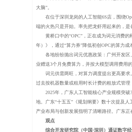
大脑”。
在位于深圳龙岗的人工智能6S店，围绕OpenC
端的火热只是开始。率先把龙虾用起来的，是各
黄桥口中的“OPC”，正在成为词元消费的刚
年）》，通过“算力券”降低初创OPC的算力
各地纷纷抛出词元优惠政策：广州开发区、黄埔
业赠送3个月免费算力，并按大模型调用费用的3
词元供需两旺，对算力调度提出更高要求。
过去按机器数量或租用时长计费的粗放式管理
2025年，广东人工智能核心产业规模突破3
地。广东“十五五”《规划纲要》数十次提及人
产业布局与创新发展指明了清晰路径。广东正在将
观点
综合开发研究院（中国·深圳）通证数字经