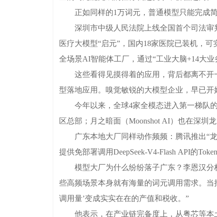
正如同样的1万词元，普通模型只能完成简
深圳市中级人民法院上线全国首个司法审判垂
医疗大模型“启元”，国内18家医院已装机，
全场景AI智能体工厂，通过“工业大脑+14
这些看得见摸得着的应用，背后都离不开一个
型落地应用。嗅觉敏锐的大模型企业，早已开
今年以来，全球4家全模态进入第一梯队的大
区总部；月之暗面（Moonshot AI）也在深
广东本地大厂同样动作频频：腾讯推出“龙虾专属套餐
提供免部署调用DeepSeek-V4-Flash API
模型大厂为什么纷纷落子广东？李恩汉分析
些高频场景本身就有海量的词元调用需求。当把
调用量’变成实实在在的产值和税收。”
他表示，在产业链完备度上，从粤芯等本土芯