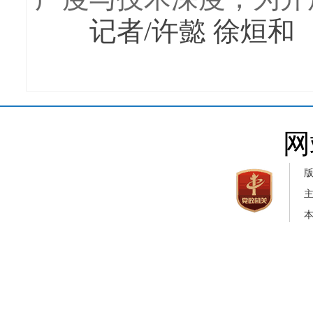
记者/许懿 徐烜和
网
本