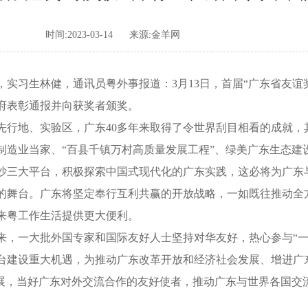
时间:2023-03-14
来源:金羊网
习生林健，通讯员粤外事报道：3月13日，首届“广东省友谊
府表彰通报并向获奖者颁奖。
地、实验区，广东40多年来取得了令世界刮目相看的成就，
制造业当家、“百县千镇万村高质量发展工程”、绿美广东生态建
沙三大平台，积极探索中国式现代化的广东实践，这必将为广东
的舞台。广东将坚定奉行互利共赢的开放战略，一如既往推动全
来粤工作生活提供更大便利。
一大批外国专家和国际友好人士坚持对华友好，热心参与“一
台建设重大机遇，为推动广东改革开放和经济社会发展、增进广
发展，当好广东对外交流合作的友好使者，推动广东与世界各国交