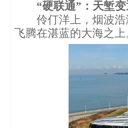
“硬联通”：天堑变
伶仃洋上，烟波浩渺
飞腾在湛蓝的大海之上