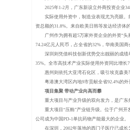
2025年1-2月，广东新设立外商投资企业348
实际使用外资中，制造业表现尤为亮眼。前两月
资总额的31.8%。来自欧美日韩等发达经济体
广州作为拥有超5万家外资企业的外资“头雁”
74.24亿元人民币，占全省的32%，华南美
深圳则凭借科技创新优势交出靓丽的成绩单：1-2
35%。全市高技术产业实际使用外资同比增长79
惠州则依托大亚湾石化区，吸引埃克森美孚、
粤港澳大湾区内地9市贡献全省92.4%的
项目集聚 带动产业向高而攀
重大项目与产业升级的双向发力，是广东外
重大项目“压舱”产业链升级。位于广州开发
公司成为中国PD-1单抗药物产能最大的企业。
在深圳，2002年落地的西门子医疗已成长