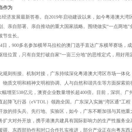
当作为
交出经济发展最新答卷。自2019年启动建设以来，如今粤港澳大湾
亲自部署、亲自推动的重大国家战略。围绕做实“一点两地”
拔节生长。
4日，900多名参加横琴马拉松的澳门选手直达广东横琴赛场，
位置，只有自觉打破自家“一亩三分地”的思维定式，用好用
规则衔接、机制对接，广东持续深化粤港澳大湾区市场一体化
、物质文明和精神文明相协调、人与自然和谐共生等方面探索前
元大幅增至538亿元，澳资企业数量增长超400倍。目前，深圳、
直起降飞行器（eVTOL）领跑全国。广东深入实施“湾区通”工
放的排头兵、先行地、实验区，如今，广东不断加强与其他重
扩大对外开放，携手港澳共建具有国际影响力的生产性服务业
援疆、东西部协作和对口合作扎实推进，部分产业正在向粤东西