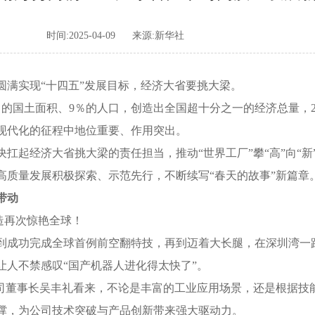
时间:2025-04-09
来源:新华社
满实现“十四五”发展目标，经济大省要挑大梁。
土面积、9％的人口，创造出全国超十分之一的经济总量，202
现代化的征程中地位重要、作用突出。
起经济大省挑大梁的责任担当，推动“世界工厂”攀“高”向“新
高质量发展积极探索、示范先行，不断续写“春天的故事”新篇章
带动
造再次惊艳全球！
功完成全球首例前空翻特技，再到迈着大长腿，在深圳湾一路“
让人不禁感叹“国产机器人进化得太快了”。
董事长吴丰礼看来，不论是丰富的工业应用场景，还是根据技
撑，为公司技术突破与产品创新带来强大驱动力。