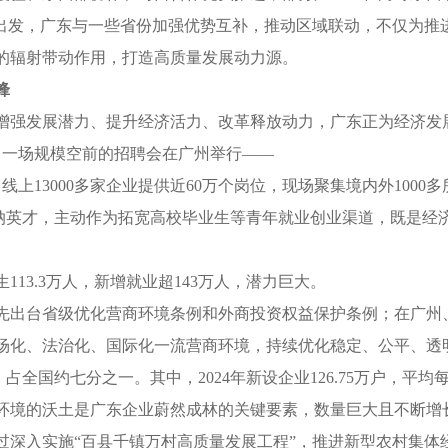
发，广东与一些省份加强优势互补，推动区域联动，不仅为推
的辐射带动作用，打造高质量发展动力源。
锋
强发展潜力、提升经济活力、改革释放动力，广东正为经济发
一场规模空前的招聘会在广州举行——
上13000多家企业提供近60万个岗位，现场聚集境内外1000
纳英才，主动作为拓宽高校毕业生等青年就业创业渠道，既是经
13.3万人，新增就业超143万人，潜力巨大。
出台省级优化营商环境条例和外商投资权益保护条例；在广州
场化、法治化、国际化一流营商环境，持续优化稳定、公平、透
占全国约七分之一。其中，2024年新设企业126.75万户，平均每
境的沃土是广东企业蔚然成林的关键要素，数量巨大且不断增
入实施“百县千镇万村高质量发展工程”，推进新型农村集体