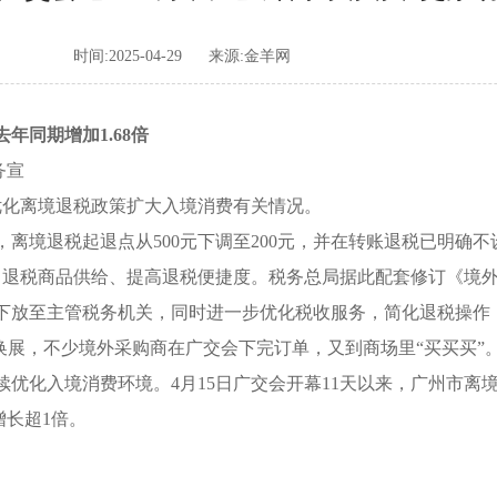
时间:2025-04-29
来源:金羊网
同期增加1.68倍
务宣
化离境退税政策扩大入境消费有关情况。
境退税起退点从500元下调至200元，并在转账退税已明确不
富退税商品供给、提高退税便捷度。税务总局据此配套修订《境
下放至主管税务机关，同时进一步优化税收服务，简化退税操作
撤换展，不少境外采购商在广交会下完订单，又到商场里“买买买”
优化入境消费环境。4月15日广交会开幕11天以来，广州市离
增长超1倍。