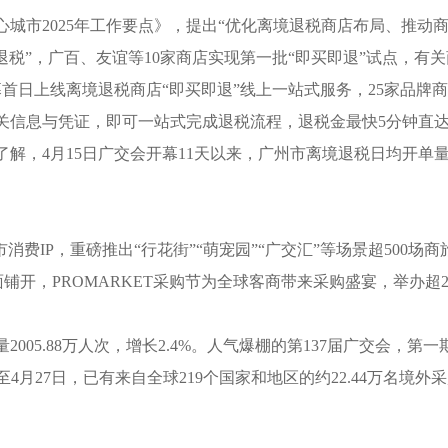
2025年工作要点》，提出“优化离境退税商店布局、推动商品
境退税”，广百、友谊等10家商店实现第一批“即买即退”试点，有
首日上线离境退税商店“即买即退”线上一站式服务，25家品牌
关信息与凭证，即可一站式完成退税流程，退税金最快5分钟直达
解，4月15日广交会开幕11天以来，广州市离境退税日均开单量
IP，重磅推出“行花街”“萌宠园”“广交汇”等场景超500场
面铺开，PROMARKET采购节为全球客商带来采购盛宴，举办超
.88万人次，增长2.4%。人气爆棚的第137届广交会，第一期就
截至4月27日，已有来自全球219个国家和地区的约22.44万名境