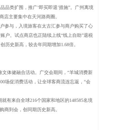
品类扩围，推广‘即买即退’措施”。广州离境
关商店主要集中在天河路商圈。
商户参与，入境旅客在太古汇参与商户购买了心
账户。试点商店也正陆续上线“线上自助”退税
创历史新高，较去年同期增加1.68倍。
商旅文体健融合活动。广交会期间，“羊城消费新
200场促消费活动，让全球客商流连忘返，“会
有来自全球216个国家和地区的148585名境
外采购商到会，创同期历史新高。