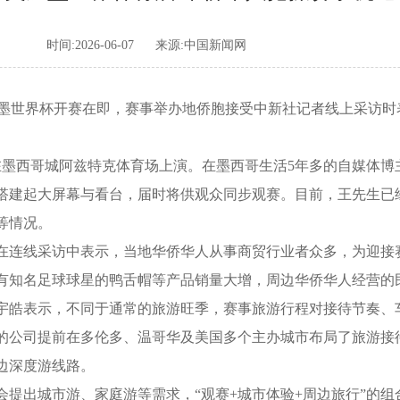
时间:2026-06-07
来源:中国新闻网
6美加墨世界杯开赛在即，赛事举办地侨胞接受中新社记者线上采访
墨西哥城阿兹特克体育场上演。在墨西哥生活5年多的自媒体博
搭建起大屏幕与看台，届时将供观众同步观赛。目前，王先生已
等情况。
连线采访中表示，当地华侨华人从事商贸行业者众多，为迎接
有知名足球球星的鸭舌帽等产品销量大增，周边华侨华人经营的
皓表示，不同于通常的旅游旺季，赛事旅游行程对接待节奏、
的公司提前在多伦多、温哥华及美国多个主办城市布局了旅游接
边深度游线路。
出城市游、家庭游等需求，“观赛+城市体验+周边旅行”的组