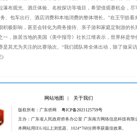
拉瀑布观光、酒庄体验、名校探访等项目，希望借观赛机会，尽
、包车出行、酒店消费和本地消费的整体增长。”在王宇皓看
期积极影响，甚至会转化为商务接待、亲子游和家庭定制游的长
一，旅居当地的美国《美中报导》社长江维表示，世界杯是华
赛是其尤为关注的比赛场次。“我们团队将全体出动，除了做采
)
网站地图
|
关于我们
版权所有：广东侨网
粤ICP备2021125759号
主办：广东省人民政府侨务办公室 广东南方网络信息科技有限
本网站用IE6.0以上浏览器、1024*768分辨率获最佳效果。