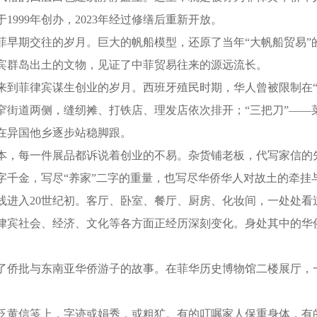
99年创办，2023年经过修缮后重新开放。
期交往的岁月。巨大的帆船模型，还原了当年“大帆船贸易”的繁
宾群岛出土的文物，见证了中菲贸易往来的源远流长。
菲律宾谋生创业的岁月。西班牙殖民时期，华人曾被限制在“八
窄街道两侧，缝纫摊、打铁店、理发店依次排开；“三把刀”——
在异国他乡逐步站稳脚跟。
，每一件展品都诉说着创业的不易。杂货铺老板，代写家信的
字千金，写尽“养家”二字的重量，也写尽华侨华人对故土的牵挂
入20世纪初。客厅、卧室、餐厅、厨房、化妆间，一处处看
律宾社会、经济、文化等各方面正经历深刻变化。身处其中的华
侨批与东南亚华侨游子的故事。在菲华历史博物馆二楼展厅，
黄信笺上，字迹或娟秀，或粗犷。有的叮嘱家人保重身体，有