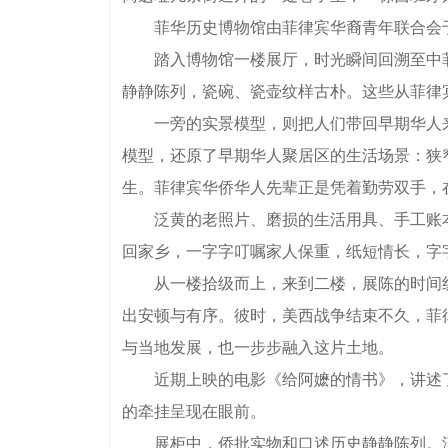
菲华历史博物馆由菲律宾华裔青年联合会于19
踏入博物馆一楼展厅，时光瞬间回溯至中菲早
静静陈列，瓷碗、瓷壶纹样古朴。这些从菲律
一旁的实景模型，则把人们带回早期华人来到
模型，还原了早期华人聚居区的生活场景：狭
生。菲律宾华侨华人先辈正是凭着勤劳双手，
泛黄的老照片、磨损的生活用具、手工账本
回家乡，一字字叮嘱家人保重，纸短情长，字
从一楼拾级而上，来到二楼，展陈的时间线进
出安顿与有序。彼时，美西战争结束不久，菲
与当地发展，也一步步融入这片土地。
近期上映的电影《给阿嬷的情书》，讲述了
的牵挂呈现在眼前。
展柜中，侨批实物和口述历史静静陈列。泛