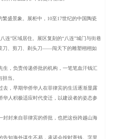
盛景象。展柜中，10至17世纪的中国陶瓷
连”区域居住。展区复刻的“八连”城门与街巷
菜刀、剪刀、剃头刀——闯天下的雕塑栩栩如
先生，负责传递侨批的机构，一笔笔血汗钱汇
与担当。
过去，早期华侨华人在菲律宾的生活逐渐显露
侨华人积极适应时代变迁，以建设者的姿态参
一封封来自菲律宾的侨批，也把这份跨越山海
的告知海外谋生不易，承诺会按时寄钱。字里