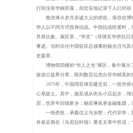
行间没有华丽辞藻，却忠实地记录下人们对祖
饱含烽火岁月赤诚大义的侨批，保存在博物
华人以不同方式投身抗战。中国抗战吃紧时，
并肩抗敌。展区里，“华支”（菲律宾华侨抗
事迹。当时出任中国驻菲总领事的杨光泩与其
史篇章。
博物馆四楼的“华人之光”展区，集中展示了
旅游公益界分类，陈列数百位杰出菲华精英的
1975年，中国同菲律宾建交后，一批华侨在
心系故土。其中，施至成从街头小店起步，缔
层，也常年回馈家乡；杨应琳执掌金融集团，
一纸侨批，承载信义与乡愁；代代菲华，扎
井泉近期在《马尼拉时报》署名文章中所说：