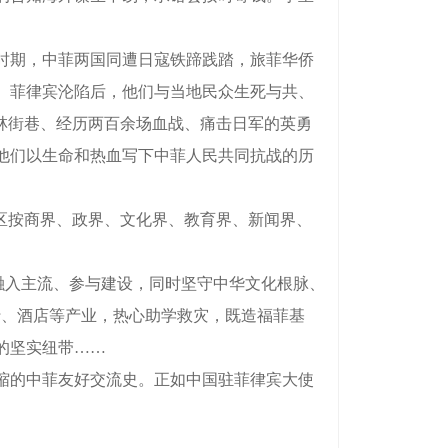
时期，中菲两国同遭日寇铁蹄践踏，旅菲华侨
。菲律宾沦陷后，他们与当地民众生死与共、
林街巷、经历两百余场血战、痛击日军的英勇
他们以生命和热血写下中菲人民共同抗战的历
区按商界、政界、文化界、教育界、新闻界、
们融入主流、参与建设，同时坚守中华文化根脉、
行、酒店等产业，热心助学救灾，既造福菲基
的坚实纽带……
缩的中菲友好交流史。正如中国驻菲律宾大使