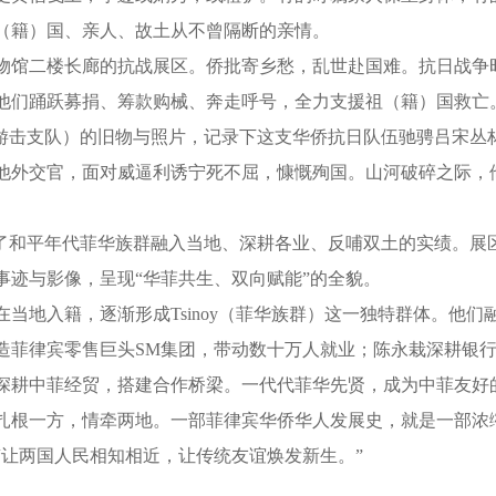
（籍）国、亲人、故土从不曾隔断的亲情。
馆二楼长廊的抗战展区。侨批寄乡愁，乱世赴国难。抗日战争
他们踊跃募捐、筹款购械、奔走呼号，全力支援祖（籍）国救亡
日游击支队）的旧物与照片，记录下这支华侨抗日队伍驰骋吕宋丛
他外交官，面对威逼利诱宁死不屈，慷慨殉国。山河破碎之际，
和平年代菲华族群融入当地、深耕各业、反哺双土的实绩。展
事迹与影像，呈现“华菲共生、双向赋能”的全貌。
当地入籍，逐渐形成Tsinoy（菲华族群）这一独特群体。他
造菲律宾零售巨头SM集团，带动数十万人就业；陈永栽深耕银
深耕中菲经贸，搭建合作桥梁。一代代菲华先贤，成为中菲友好
根一方，情牵两地。一部菲律宾华侨华人发展史，就是一部浓
“让两国人民相知相近，让传统友谊焕发新生。”