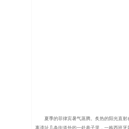
夏季的菲律宾暑气蒸腾。炙热的阳光直射在
离遗址几条街道外的一处巷子里，一栋西班牙