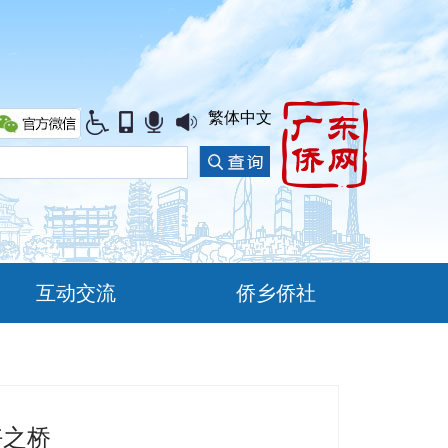
繁体中文
互动交流
侨乡侨社
好之桥