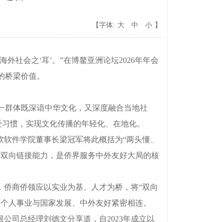
【字体:
大
中
小
】
外社会之‘耳’。”在博鳌亚洲论坛2026年年会
的桥梁价值。
一群体既深谙中华文化，又深度融合当地社
受习惯，实现文化传播的年轻化、在地化。
软件学院董事长梁冠军将此概括为“两头懂、
与双向链接能力，是侨界服务中外友好大局的核
侨商侨领应以实业为基、人才为桥，将“双向
将个人事业与国家发展、中外友好紧密相连。
司总经理刘德文分享道，自2023年成立以