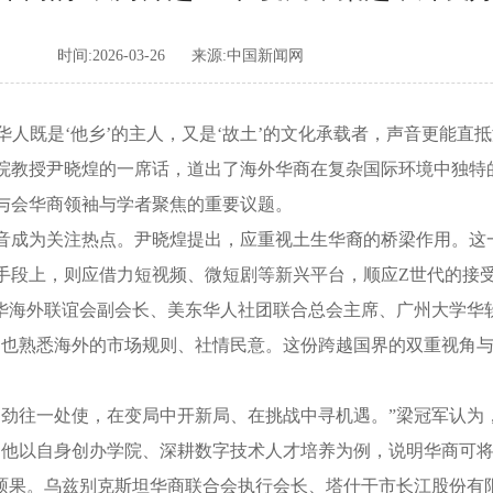
时间:2026-03-26
来源:中国新闻网
华人既是‘他乡’的主人，又是‘故土’的文化承载者，声音更能直抵海
院教授尹晓煌的一席话，道出了海外华商在复杂国际环境中独特
会华商领袖与学者聚焦的重要议题。
成为关注热点。尹晓煌提出，应重视土生华裔的桥梁作用。这
手段上，则应借力短视频、微短剧等新兴平台，顺应Z世代的接
海外联谊会副会长、美东华人社团联合总会主席、广州大学华软
，也熟悉海外的市场规则、社情民意。这份跨越国界的双重视角
往一处使，在变局中开新局、在挑战中寻机遇。”梁冠军认为，
。他以自身创办学院、深耕数字技术人才培养为例，说明华商可
果。乌兹别克斯坦华商联合会执行会长、塔什干市长江股份有限公