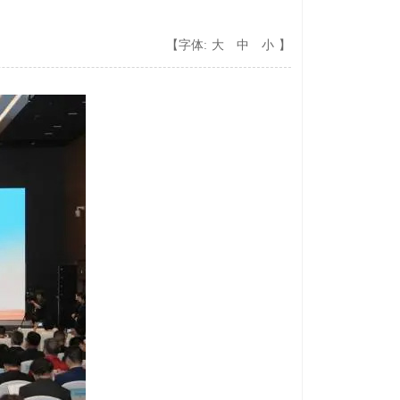
【字体:
大
中
小
】