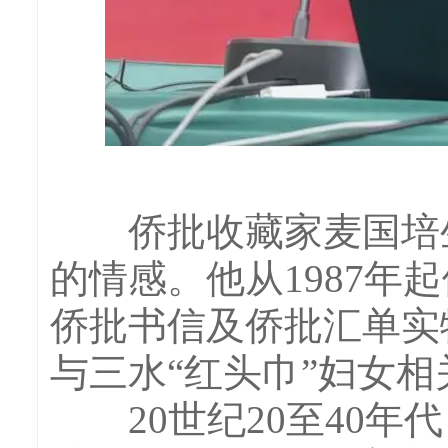
侨批收藏家麦国培生
的情感。他从1987
侨批书信及侨批汇单实
与三水“红头巾”妇女
20世纪20至40年