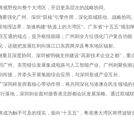
视野投向整个大湾区，开启更高层次的战略协同。
要强化广州、深圳“双核”引擎作用，深化双城联动、战略协同
地理边界，加速构建“轨道上的大湾区”。广东省“十五五”规划
联互通的锚点，提升枢纽能级；广州则全方位强化门户复合功能
，还能把发展红利向珠江口东西两岸及粤东地区辐射。
重且深度协同。深圳被明确支持建设“高新技术企业之都”，重
同广州、东莞错位发展集成电路与人工智能产业。广州则聚焦南
则衔接，并牵头开展氢能综合应用，与深圳形成产业互补。
深同样发挥着核心带动作用，将共同深化与港澳在民生领域的务
由行落地，深圳则全面对接香港北部都会区发展策略。通过双城
为触手可及的现实，面向“十五五”，粤港澳大湾区将劈波斩