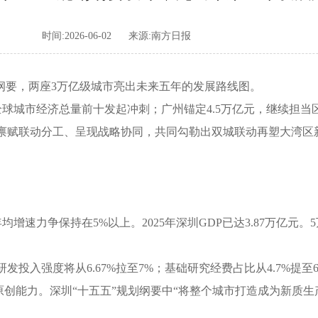
时间:2026-06-02
来源:南方日报
要，两座3万亿级城市亮出未来五年的发展路线图。
城市经济总量前十发起冲刺；广州锚定4.5万亿元，继续担当区
禀赋联动分工、呈现战略协同，共同勾勒出双城联动再塑大湾区
均增速力争保持在5%以上。2025年深圳GDP已达3.87万亿元
强度将从6.67%拉至7%；基础研究经费占比从4.7%提至6
”的原创能力。深圳“十五五”规划纲要中“将整个城市打造成为新