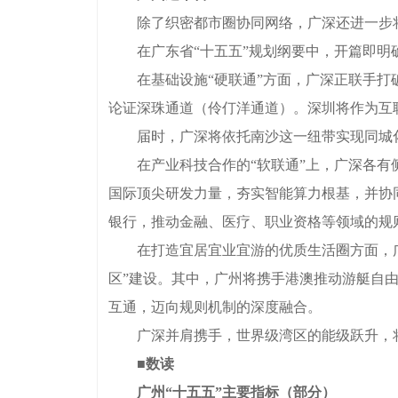
除了织密都市圈协同网络，广深还进一步将
在广东省“十五五”规划纲要中，开篇即明确
在基础设施“硬联通”方面，广深正联手打破
论证深珠通道（伶仃洋通道）。深圳将作为互
届时，广深将依托南沙这一纽带实现同城化
在产业科技合作的“软联通”上，广深各有侧
国际顶尖研发力量，夯实智能算力根基，并协
银行，推动金融、医疗、职业资格等领域的规
在打造宜居宜业宜游的优质生活圈方面，广
区”建设。其中，广州将携手港澳推动游艇自
互通，迈向规则机制的深度融合。
广深并肩携手，世界级湾区的能级跃升，将成
■
数读
广州“十五五”主要指标（部分）