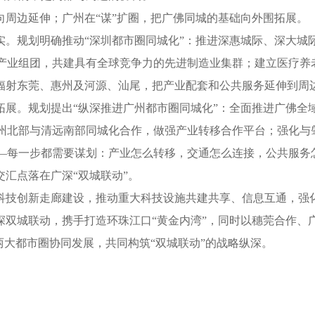
周边延伸；广州在“谋”扩圈，把广佛同城的基础向外围拓展。
。规划明确推动“深圳都市圈同城化”：推进深惠城际、深大城
产业组团，共建具有全球竞争力的先进制造业集群；建立医疗养
北辐射东莞、惠州及河源、汕尾，把产业配套和公共服务延伸到周
展。规划提出“纵深推进广州都市圈同城化”：全面推进广佛全
州北部与清远南部同城化合作，做强产业转移合作平台；强化与
—每一步都需要谋划：产业怎么转移，交通怎么连接，公共服务
汇点落在广深“双城联动”。
技创新走廊建设，推动重大科技设施共建共享、信息互通，强
深双城联动，携手打造环珠江口“黄金内湾”，同时以穗莞合作、
大都市圈协同发展，共同构筑“双城联动”的战略纵深。