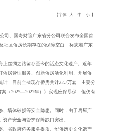
【字体:
大
中
小
】
分公司、国寿财险广东省分公司联合发布全国首
市及社区侨房长期存在的保障空白，标志着广东
海上丝绸之路留存至今的活态文化遗产。近年
好侨房管理服务、创新侨房活化利用、开展侨
计，目前全省现存侨房共计22.7万套，主要分
（2025—2027年）》实现应保尽保，但仍有
修、墙体破损等安全隐患。同时，由于房屋产
，资产安全与管护保障缺口突出。
委、省政府侨务服务提质、华侨历史文化遗产