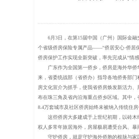
6月3日，在第15届中国（广州）国际金融
个省级侨房保险专属产品——“侨居安心·侨
侨房保护工作实现全新突破，率先完成从“情感
广东作为全国第一侨乡，侨房是海外华侨华
来，省委统战部（省侨办）指导各地侨务部门
房文化宣介为抓手，使我省侨房焕发新活力、展
布在珠三角及省内沿海重点侨乡区域。其中，省内
8.4万套城市及社区侨房始终未被纳入传统住
这些侨房大多建成于上世纪初期，以砖木结
权人多常年旅居海外，房屋极易遭受台风、暴
守护侨房，就是守护海外侨胞的根脉与家国