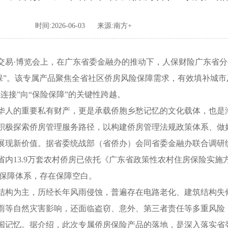
时间:2026-06-03
来源:南方+
交易·博览会上，在广东省委金融办的推动下，人保财险广东省
居保”。该专属产品聚焦全省社区侨房风险保障需求，有效填补城
连接”向“保险保障”的关键性跨越。
人的重要私有财产，更是承载侨胞乡愁记忆的文化载体，也是
积极探索侨房管理服务路径，以构建侨房管理法规政策体系、做
现新价值。据省委统战部（省侨办）会同省委金融办联合调研统
13.9万套农村侨房已依托《广东省政策性农村住房保险实施方案
房保障体系，存在保障空白。
构为主，历经长年风雨侵蚀，普遍存在电路老化、建筑结构失
雨等自然灾害影响，还面临盗窃、意外、第三者责任等多重风险
记忆。据介绍，此次专属侨房保险产品的落地，是深入落实省