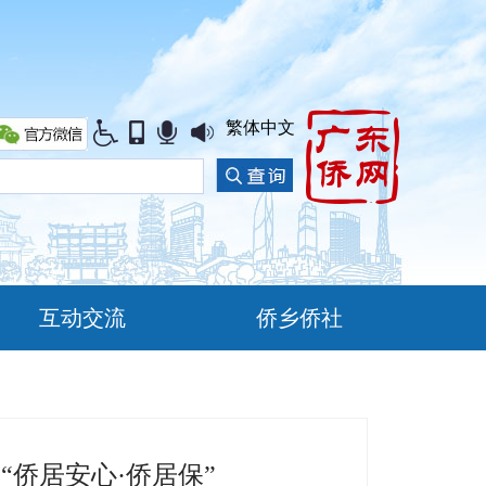
繁体中文
互动交流
侨乡侨社
侨居安心·侨居保”