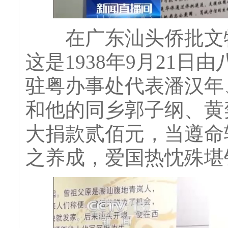
在广东汕头侨批文物
这是1938年9月21
驻粤办事处代表潘汉年
和他的同乡郭子纲、黄
大捐款贰佰元，当遵命
之养成，爱国热忱殊堪