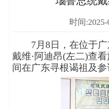
瑙鲁总统戴
时间:2025-0
7月8日，在位于广
戴维·阿迪昂(左二)查
间在广东寻根谒祖及参