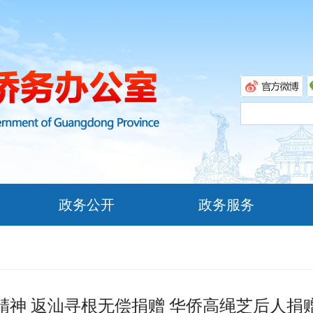
政务公开
政务服务
精神 返汕寻根无偿捐赠 华侨高绳芝后人捐