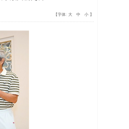
【字体:
大
中
小
】