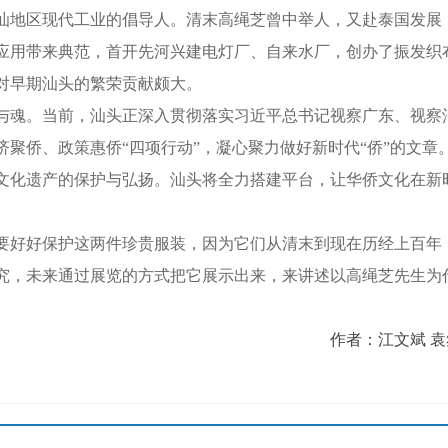
是潮汕地区现代工业的倡导人。清末高绳芝曾中举人，又赴泰国发
应用带来典范，首开先河兴建电灯厂、自来水厂，创办了振发织
对早期汕头的繁荣贡献颇大。
魂。当前，汕头正深入贯彻落实习近平总书记视察广东、视察
聚侨、政策惠侨“四项行动”，凝心聚力做好新时代“侨”的文章
文化遗产的保护与弘扬。汕头将全力搭建平台，让华侨文化在新
好好保护这两件珍贵服装，因为它们从清末到现在历经上百年
究，未来通过展览的方式把它展示出来，来讲述以高绳芝先生为
作者：江文斌 袁笙