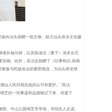
家族向汕头捐赠一批文物，助力汕头侨乡文化建
漳缎长袖马褂，以及陈淑仪（妻子）清末女式
要实物。此外，高洁还捐赠了《往事钩沉-高绳
侨家族与民族命运的紧密相连，为汕头侨史研
潮汕人民对我先祖的认可和爱护。”高洁
高绳芝的一些事迹和品德铭记下来、传递下
物馆、中山公园绳芝亭等地，寻找先人足迹。