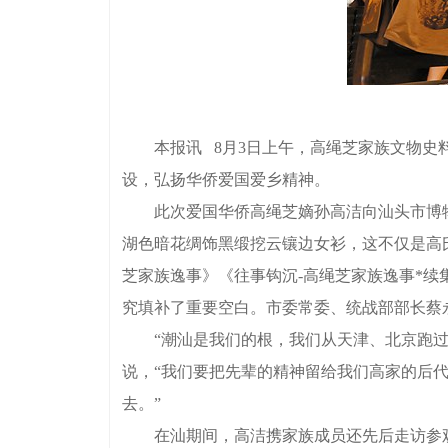
本报讯 8月3日上午，高绳芝家族文物史料
设，弘扬华侨爱国爱乡精神。
此次爱国华侨高绳芝嫡孙高洁向汕头市博物
湖色暗花绸饰黑缎挖云镶边女衫，这不仅是高
芝家族逸事》《往事钩沉-高绳芝家族逸事*
究填补了重要空白。市委常委、统战部部长蔡
“潮汕是我们的根，我们从天津、北京跑过来
说，“我们要把先辈的精神留给我们高家的后
去。”
在汕期间，高洁携家族成员还先后走访参观