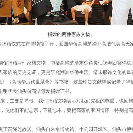
捐赠的两件家族文物。
捐赠仪式在市博物馆举行，爱国华侨高绳芝嫡孙高洁代表高氏
馆捐赠两件家族文物，包括高绳芝清末棕色灵仙祝寿团窠样纹
氏家族的历史见证，更是研究潮汕华侨生活、清末服饰文化的重
续集》《高满华后代世系录》等书籍，这些珍贵文献详实记录了华
永明代表汕头向高洁颁发捐赠证书。
，主要是寻根。我们捐赠文物表示对我们先祖的尊重，也回馈
代，使他们不能忘宗，不能忘本，要把高家的家国情怀，特别是
了高绳芝故居、汕头自来水博物馆、小公园开埠区、汕头市博