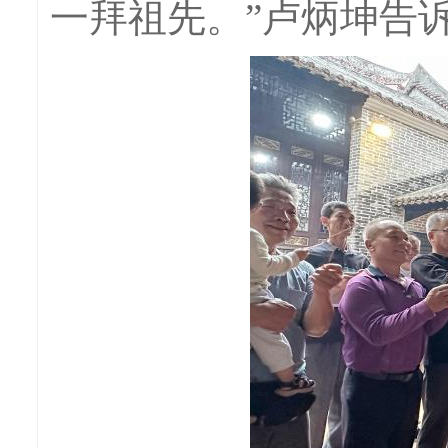
一拜祖先。”卢炳坤告