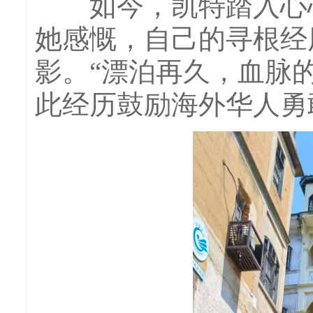
如今，凯特踏入心心
她感慨，自己的寻根经
影。“漂泊再久，血脉
此经历鼓励海外华人勇