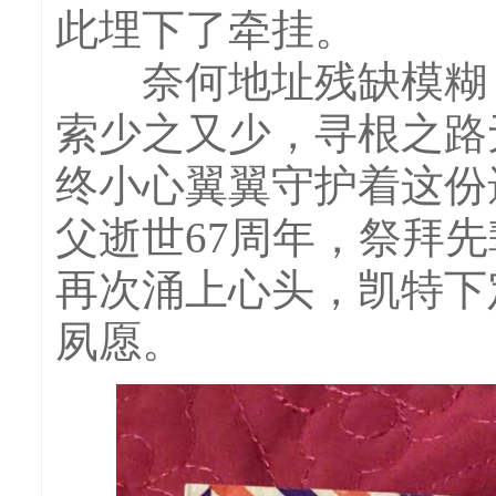
此埋下了牵挂。
奈何地址残缺模糊，
索少之又少，寻根之路
终小心翼翼守护着这份
父逝世67周年，祭拜
再次涌上心头，凯特下
夙愿。