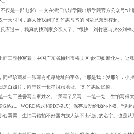
人。
不仅是一部电影》一文在浙江传媒学院出版学院官方公众号“出
仅一天时间，族人便找到了刘竹惠爷爷的同辈兄弟刘梓超。
应过来，我真的找到家乡亲人了。”很快，刘竹惠与叔公刘梓
工整抄写着：中国广东省梅州市梅县区 畲江镇 新化村。这张
样珍藏着一张写有祖籍地址的字条。“那是我15岁那年，小叔
旧黑白照片，附带这一长串祖籍地址。”刘竹惠回忆道。
一划工整誊写全家姓名。“我写了又写，一笔一划，生怕写得太
PG格式、WORD格式和PDF格式）保存后发给我的小叔。”谈
小心翼翼，生怕写错拍不好国内族人认不出他们的名字。也是从