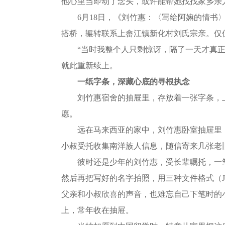
他心里当即动了念头，或许能帮她找找家乡亲
6月18日，《刘竹惠：〈写给阿嫲的情书〉
搭桥，辗转联系上畲江镇新化村刘氏宗亲。仅
“当时我整个人只剩惊讶，隔了一天才真正反
就此重新续上。
一纸字条，深藏心底的寻根执念
刘竹惠宿舍的抽屉里，存放着一张字条，上面
愿。
远在马来西亚的家中，刘竹惠卧室抽屉里，同
小叔受托收集南洋族人信息，随信寄来几张老
彼时还是少年的刘竹惠，受长辈嘱托，一笔
然后再把写好的名字拍照，用三种文件格式（J
父亲和小叔欣喜的声音，也难忘自己下笔时的
上，常年收在抽屉。