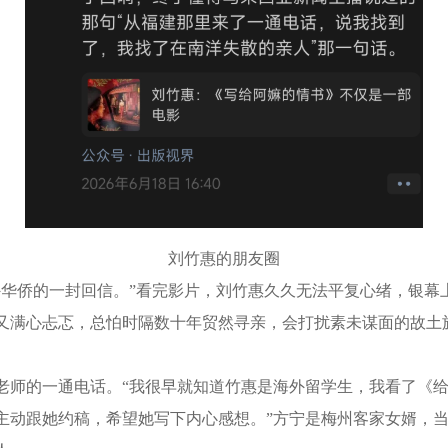
刘竹惠的朋友圈
侨的一封回信。”看完影片，刘竹惠久久无法平复心绪，银幕
又满心忐忑，总怕时隔数十年贸然寻亲，会打扰素未谋面的故土
师的一通电话。“我很早就知道竹惠是海外留学生，我看了《给
主动跟她约稿，希望她写下内心感想。”方宁是梅州客家女婿，