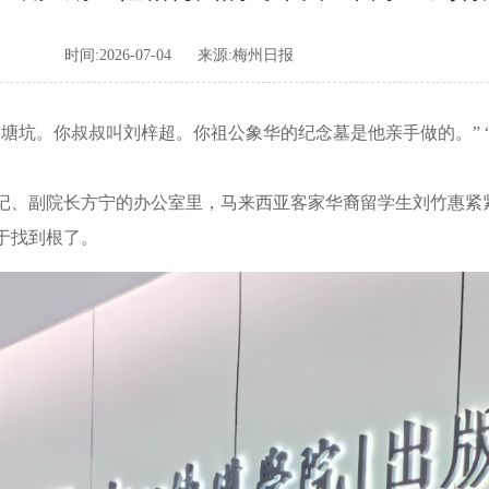
时间:2026-07-04
来源:梅州日报
坑。你叔叔叫刘梓超。你祖公象华的纪念墓是他亲手做的。” “
、副院长方宁的办公室里，马来西亚客家华裔留学生刘竹惠紧
于找到根了。