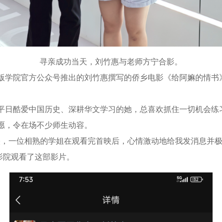
寻亲成功当天，刘竹惠与老师方宁合影。
学院官方公众号推出的刘竹惠撰写的侨乡电影《给阿嫲的情书
平日酷爱中国历史、深耕华文学习的她，总喜欢抓住一切机会练
愿，令在场不少师生动容。
一位相熟的学姐在观看完首映后，心情激动地给我发消息并极
影院观看了这部影片。