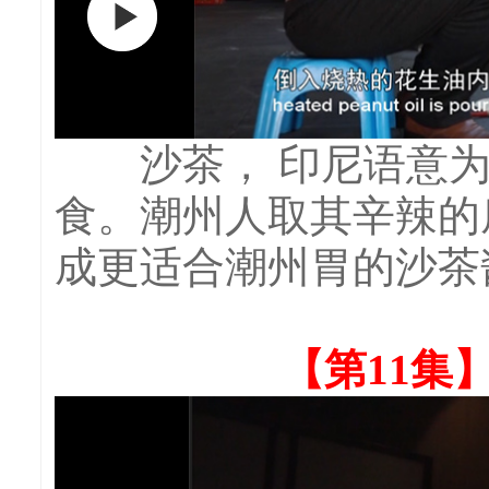
沙茶， 印尼语意为“
食。潮州人取其辛辣的
成更适合潮州胃的沙茶
【第11集