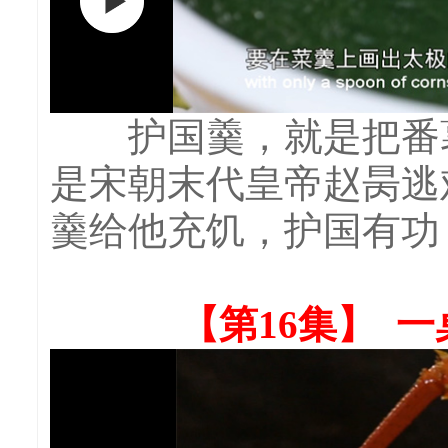
护国羹，就是把番薯
是宋朝末代皇帝赵昺逃
羹给他充饥，护国有功
【第16集】 