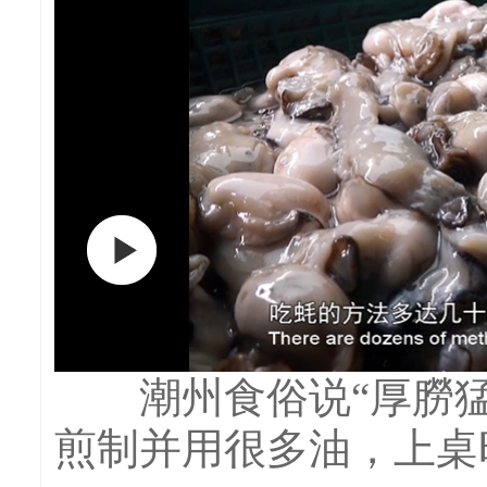
潮州食俗说“厚朥猛
煎制并用很多油，上桌