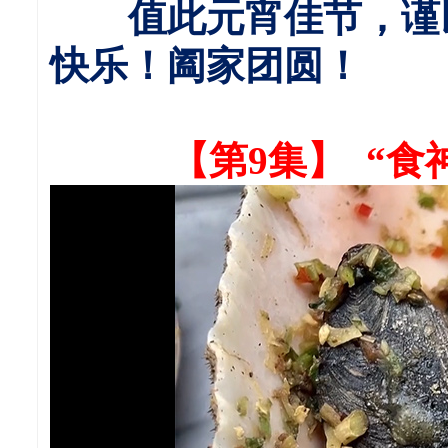
值此元宵佳节，谨
快乐！阖家团圆！
【第9集】 “